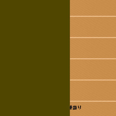
ウニ
スルメいか
生ダコ ぽん酢
甘エビ
岩手産 生かき
ヒラマサ 鯛 ２種盛り