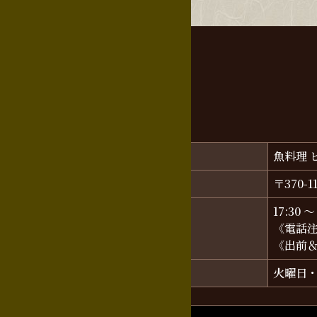
店舗名
魚料理 
所在地
〒370
営業時間
17:30 ～
《電話注文
《出前＆テ
定休日
火曜日