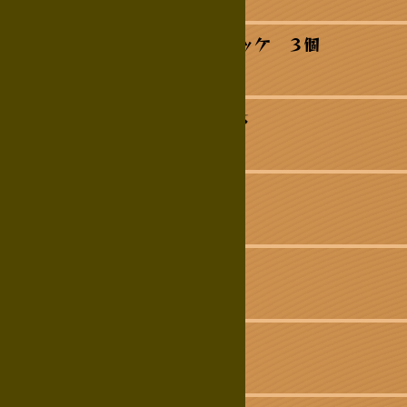
カニクリームコロッケ ３個
海老フライ 2本
光物２種盛り
生だこ天ぷら
馬刺赤身